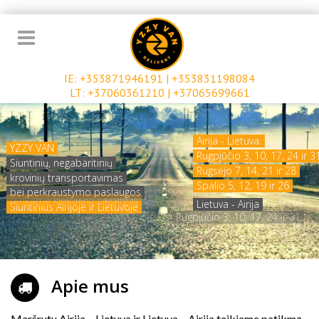
IE:
+353871946191
|
+353831198084
LT:
+37060361210
|
+37065699661
(
)
Airija - Lietuva:
YZZY VAN
Rugpjūčio 3, 10, 17, 24 ir 3
Siuntinių, negabaritinių
Rugsėjo 7, 14, 21 ir 28
krovinių transportavimas
Spalio 5, 12, 19 ir 26
bei perkraustymo paslaugos
Lietuva - Airija
Siuntinius Airijoje ir Lietuvoje
Rugpjūčio 3, 10, 17, 24 ir 31
renkame kiekvieną savaitgalį
Apie mus
Maršrutu Airija – Lietuva ir Lietuva – Airija teikiame patikmą